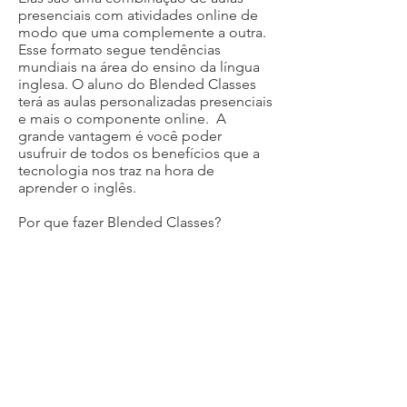
presenciais com atividades online de
modo que uma complemente a outra.
Esse formato segue tendências
mundiais na área do ensino da língua
inglesa. O aluno do Blended Classes
terá as aulas personalizadas presenciais
e mais o componente online. A
grande vantagem é você poder
usufruir de todos os benefícios que a
tecnologia nos traz na hora de
aprender o inglês.
Por que fazer Blended Classes?
Manter contato com a língua quando
não estiver em aula;
Otimizar a aprendizagem;
Você sabe a resposta na hora;
Maior comodidade: as atividades
online estão disponíveis 24 horas por
dia 7 dias por semana;
As atividades são elaboradas por
renomados autores contratados por