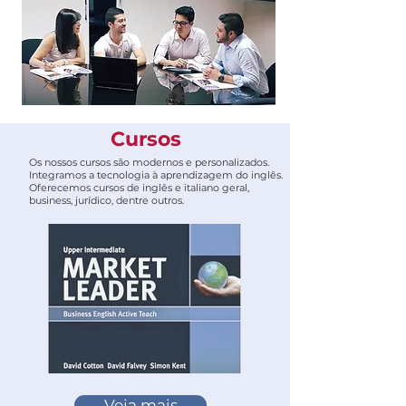
Cursos
Os nossos cursos são modernos e personalizados.
Integramos a tecnologia à aprendizagem do inglês.
Oferecemos cursos de inglês e italiano geral,
business, jurídico, dentre outros.
Veja mais